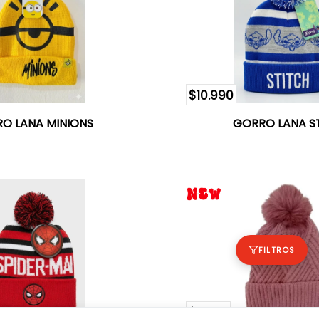
$10.990
O LANA MINIONS
GORRO LANA S
FILTROS
$5.750