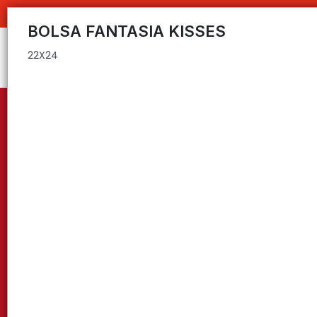
22X24
BOLSA FANTASIA KISSES
22X24