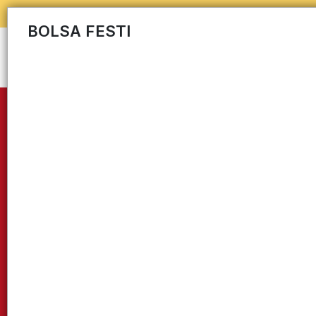
AB
BOLSA FESTI