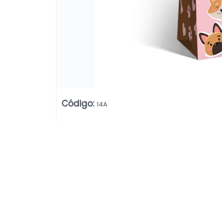
Código
:
14A
Lista vacía