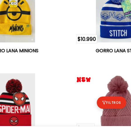
$10.990
O LANA MINIONS
GORRO LANA S
FILTROS
$5.750