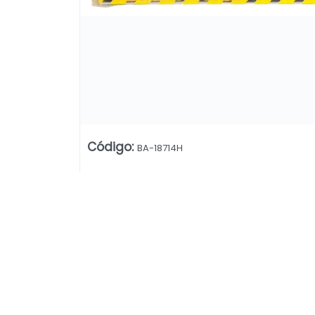
Código
:
BA-18714H
Lista vacía