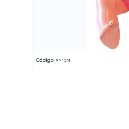
Código
:
BP-1001
Lista vacía