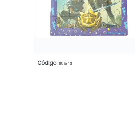
Código
:
65154S
Lista vacía