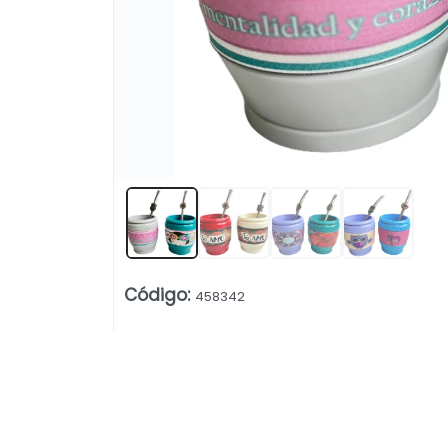
Código
:
458342
Lista vacía