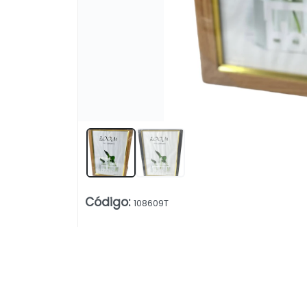
Código
:
108609T
Lista vacía