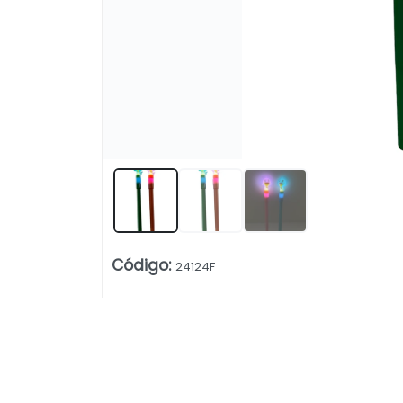
Código
:
24124F
Lista vacía