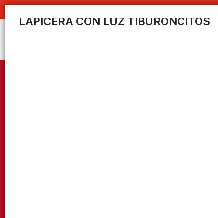
C
LAPICERA CON LUZ TIBURONCITOS