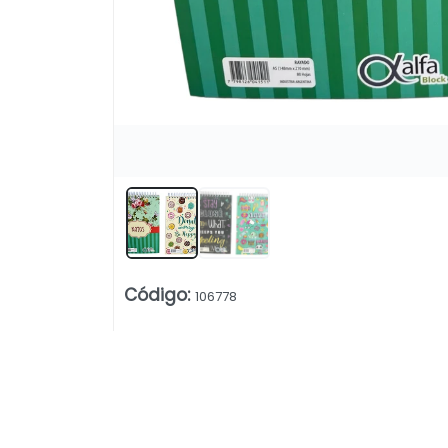
Código
:
106778
Lista vacía