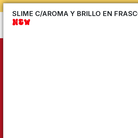
AB
SLIME C/AROMA Y BRILLO EN FRAS