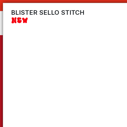
BLISTER SELLO STITCH