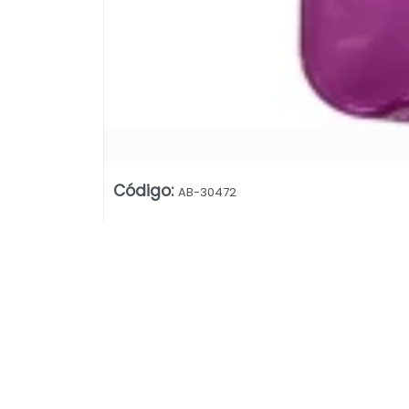
Código
:
AB-30472
Lista vacía