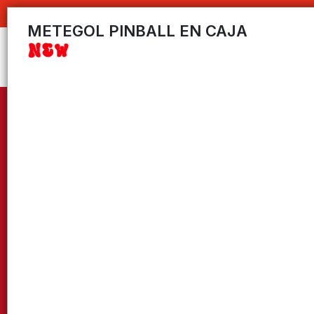
METEGOL PINBALL EN CAJA