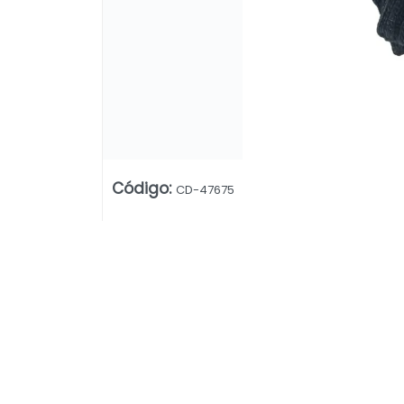
Código
:
CD-47675
Lista vacía