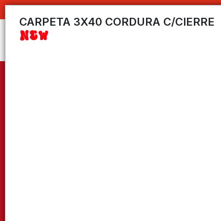
C
CARPETA 3X40 CORDURA C/CIERRE