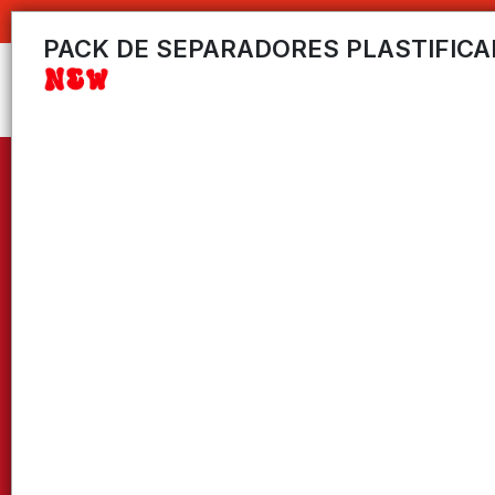
PACK DE SEPARADORES PLASTIFIC