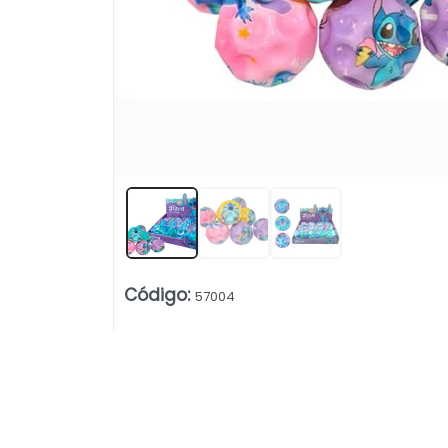
Código
:
57004
Lista vacía