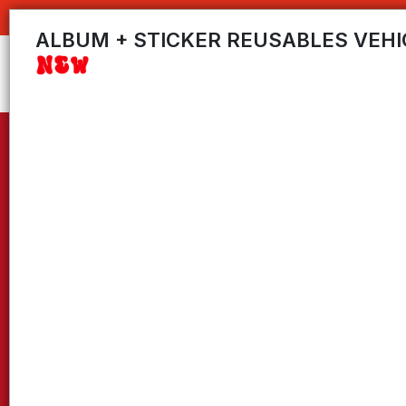
C
ALBUM + STICKER REUSABLES VEH