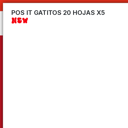
C
POS IT GATITOS 20 HOJAS X5