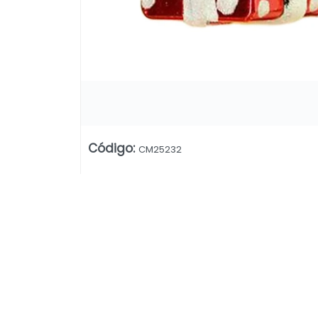
Código
:
CM25232
Lista vacía