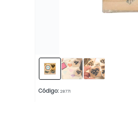
Código
:
28771
Lista vacía