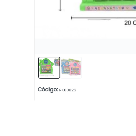
Código
:
RK83825
Lista vacía