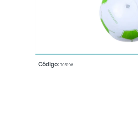
Código
:
705196
Lista vacía