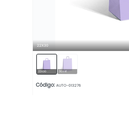
22X30
22X30
30X41
Código
:
AUTO-013276
Lista vacía