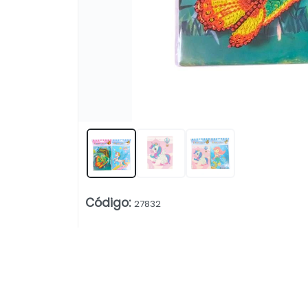
Código
:
27832
Lista vacía