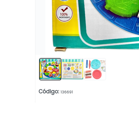
Código
:
136691
Lista vacía