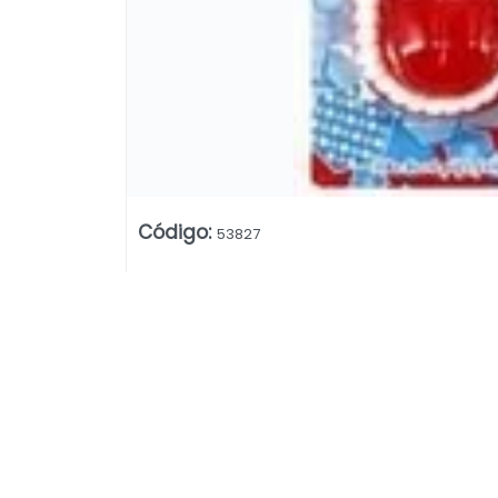
Código
:
53827
Lista vacía