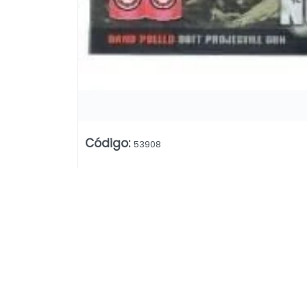
Código
:
53908
Lista vacía