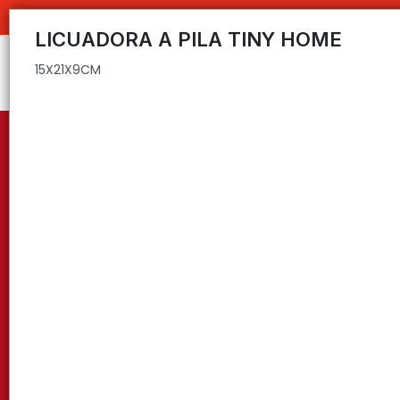
15X21X9CM
C
LICUADORA A PILA TINY HOME
15X21X9CM