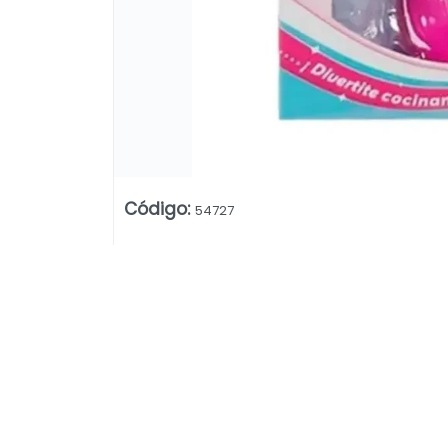
Código
:
54727
Lista vacía