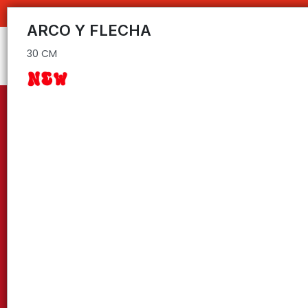
30 CM
ARCO Y FLECHA
30 CM