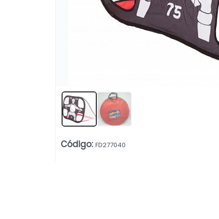
Código
:
FD277040
Lista vacía